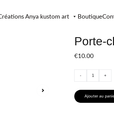
Créations Anya kustom art
Boutique
Con
Porte-c
€10.00
-
+
Ajouter au pani